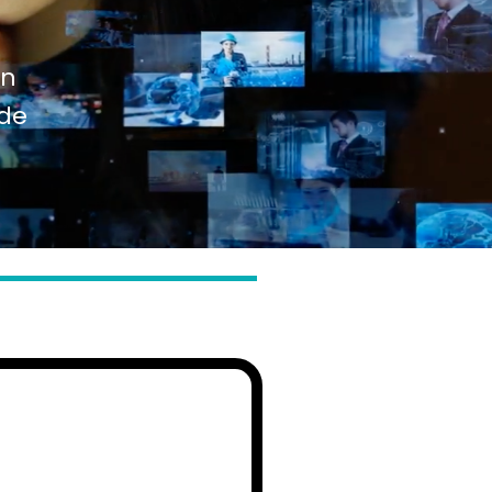
ón
 de