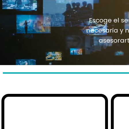
Escoge el se
necesaria y 
asesorart