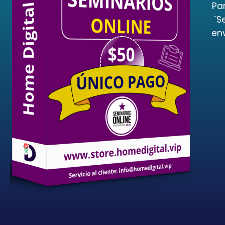
Par
¨S
en