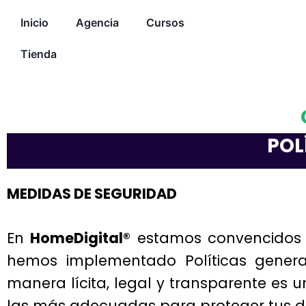
Inicio
Agencia
Cursos
Tienda
POL
MEDIDAS DE SEGURIDAD
En
HomeDigital®
estamos convencidos d
hemos implementado Políticas general
manera lícita, legal y transparente es
las más adecuadas para proteger tus da