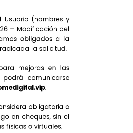
l Usuario (nombres y
326 – Modificación del
stamos obligados a la
adicada la solicitud.
para mejoras en las
io podrá comunicarse
medigital.vip
.
onsidera obligatoria o
go en cheques, sin el
físicas o virtuales.