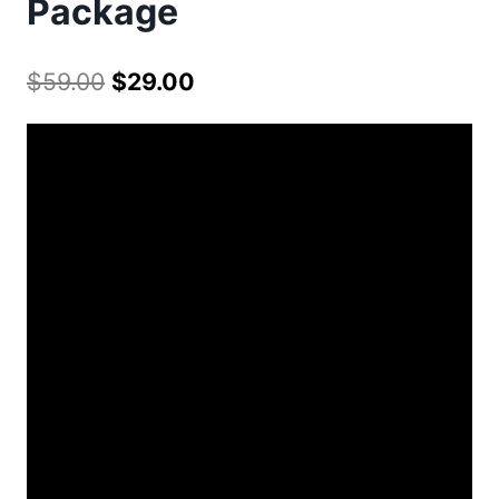
Package
$
59.00
$
29.00