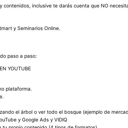
y contenidos, inclusive te darás cuenta que NO necesit
tmart y Seminarios Online.
ado paso a paso:
 EN YOUTUBE
o plataforma.
e.
azando el árbol o ver todo el bosque (ejemplo de mercad
YouTube y Google Ads y VIDIQ
 tu propio contenido (4 tipos de formatos).