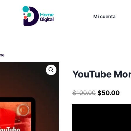
Mi cuenta
ne
YouTube Mo
$
100.00
$
50.00